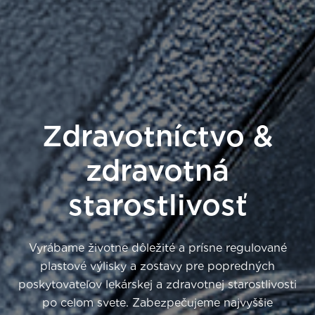
Zdravotníctvo &
zdravotná
starostlivosť
Vyrábame životne dôležité a prísne regulované
plastové výlisky a zostavy pre popredných
poskytovateľov lekárskej a zdravotnej starostlivosti
po celom svete. Zabezpečujeme najvyššie